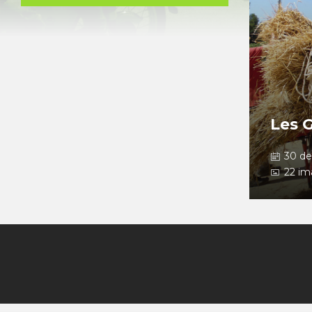
galeria
Les 
30 de
22 i