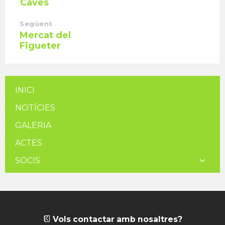
Caves
Següent
Mercat del
Figueter
INICI
NOTÍCIES
GALERIA
ACTES
SOCIS
Vols contactar amb nosaltres?