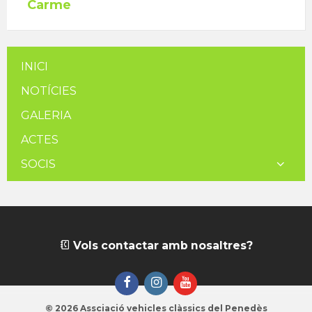
Carme
INICI
NOTÍCIES
GALERIA
ACTES
SOCIS
Vols contactar amb nosaltres?
Facebook
Instagram
YouTube
© 2026 Assciació vehicles clàssics del Penedès